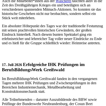
Auch die Mitarbeiter*innen aus der
Wäscherei
tauchten aktiv in die
Zeit des Dreißigjährigen Krieges ein und beteiligten sich an
verschiedenen spannenden Mitmach-Aktionen. So konnten sie das
historische Geschehen nicht nur beobachten, sondern selbst ein
Stück weit miterleben.
Ein absoluter Höhepunkt des Tages war der traditionelle Festumzug
mit seinen prachtvollen historischen Gewändern, der großen
Eindruck hinterließ. Nach diesem bunten Spektakel ging ein
erlebnisreicher und lehrreicher Tag voller neuer Eindrücke zu Ende
und es hieß für die Gruppe schließlich wieder: Heimreise antreten.
Erfolgreiche IHK Prüfungen im
17. Juli 2026
BerufsBildungsWerk Greifswald
Im BerufsBildungsWerk Greifswald fanden in den vergangenen
Tagen mehrere IHK Prüfungen und Zwischenprüfungen in den
Bereichen Industriemechanik, Metallbearbeitung und
Konstruktionsmechanik statt.
Alle Teilnehmenden – darunter Auszubildende des BBW sowie
Prüflinge der Bundeswehr Neubrandenburg, der Cosun Beet