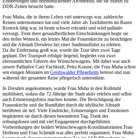
Erinnerungen und beeindruckender Architektur, die sie zuletzt zu
DDR-Zeiten besucht hatte.
Frau Muha, die in ihrem Leben viel unterwegs war, zahlreiche
Reisen unternommen hat und viele Jahre als Taxifahrerin im Raum
Rostock tätig war, ist heute schwer erkrankt und wird palliativ
versorgt. Trotz ihrer gesundheitlichen Einschränkungen hegte sie
den tiefen Wunsch, ein letztes Mal die Frauenkirche zu besichtigen
und die Altstadt Dresdens bei einer Stadtrundfahrt zu erleben.
Da die Entfernung groß war, wurde die Tour über zwei Tage
geplant. Der Transport erfolgte liegend, begleitet von zwei
ehrenamtlichen Fahrern des Wünschewagens. Mit dabei war auch
unsere Palliative Care Fachkraft, Petra Krause, die Frau Muha schon
seit einigen Monaten im
Greifswalder Pflegeheim
betreut und nun
während der gesamten Reise pflegerisch unterstützte.
In Dresden angekommen, wurde Frau Muha in den Rollstuhl
mobilisiert, sodass die 72-Jährige die Stadt aktiv erleben und selbst
auch Erinnerungsfotos machen konnte. Die Besichtigung der
Frauenkirche und die Rundfahrt durch die idyllische Altstadt
berührten sie tief. Viele Eindrücke, Erinnerungen und Emotionen
begleiteten sie durch diesen besonderen Tag. Dank der
reibungslosen und mit viel Engagement durchgeführten
Vorbereitungen der beiden Wünschewagen-Koordinatorinnen Frau
Herborn und Frau Schmidt war alles perfekt organisiert. Frau Muha