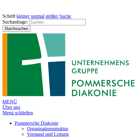
Schrift
kleiner
normal
größer
Suche
Suchanfrage:
Durchsuchen
MENÜ
Über uns
Menü schließen
Pommersche Diakonie
Organisationsstruktur
Vorstand und Leitung