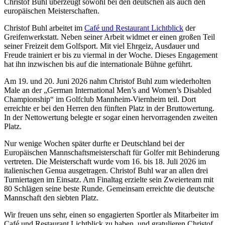
Christof Buhl überzeugt sowohl bei den deutschen als auch den
europäischen Meisterschaften.
Christof Buhl arbeitet im
Café und Restaurant Lichtblick
der
Greifenwerkstatt. Neben seiner Arbeit widmet er einen großen Teil
seiner Freizeit dem Golfsport. Mit viel Ehrgeiz, Ausdauer und
Freude trainiert er bis zu viermal in der Woche. Dieses Engagement
hat ihn inzwischen bis auf die internationale Bühne geführt.
Am 19. und 20. Juni 2026 nahm Christof Buhl zum wiederholten
Male an der „German International Men’s and Women’s Disabled
Championship“ im Golfclub Mannheim-Viernheim teil. Dort
erreichte er bei den Herren den fünften Platz in der Bruttowertung.
In der Nettowertung belegte er sogar einen hervorragenden zweiten
Platz.
Nur wenige Wochen später durfte er Deutschland bei der
Europäischen Mannschaftsmeisterschaft für Golfer mit Behinderung
vertreten. Die Meisterschaft wurde vom 16. bis 18. Juli 2026 im
italienischen Genua ausgetragen. Christof Buhl war an allen drei
Turniertagen im Einsatz. Am Finaltag erzielte sein Zweierteam mit
80 Schlägen seine beste Runde. Gemeinsam erreichte die deutsche
Mannschaft den siebten Platz.
Wir freuen uns sehr, einen so engagierten Sportler als Mitarbeiter im
Café und Restaurant Lichtblick zu haben, und gratulieren Christof