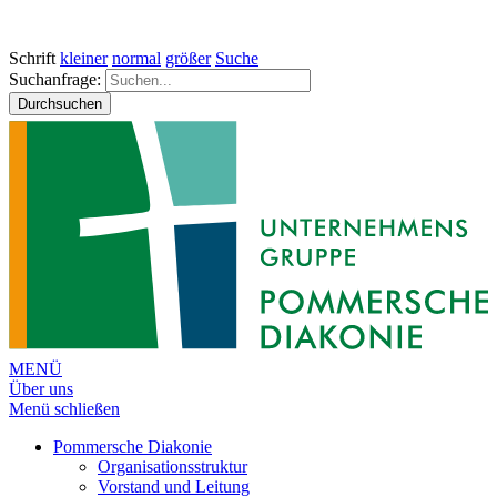
Schrift
kleiner
normal
größer
Suche
Suchanfrage:
Durchsuchen
MENÜ
Über uns
Menü schließen
Pommersche Diakonie
Organisationsstruktur
Vorstand und Leitung