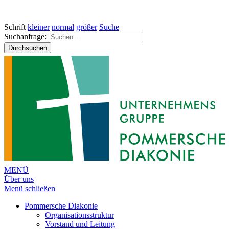
Schrift
kleiner
normal
größer
Suche
Suchanfrage:
Durchsuchen
MENÜ
Über uns
Menü schließen
Pommersche Diakonie
Organisationsstruktur
Vorstand und Leitung