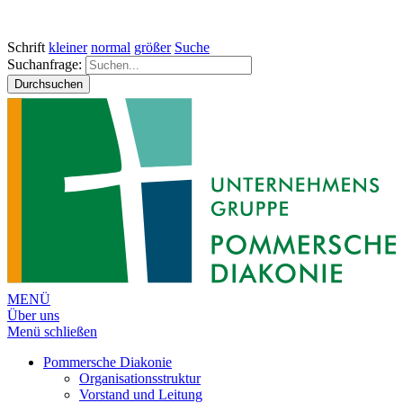
Schrift
kleiner
normal
größer
Suche
Suchanfrage:
Durchsuchen
MENÜ
Über uns
Menü schließen
Pommersche Diakonie
Organisationsstruktur
Vorstand und Leitung