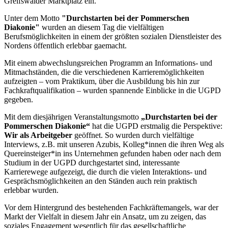
Greifswalder Marktplatz ein.
Unter dem Motto
"Durchstarten bei der Pommerschen
Diakonie"
wurden an diesem Tag die vielfältigen
Berufsmöglichkeiten in einem der größten sozialen Dienstleister des
Nordens öffentlich erlebbar gaemacht.
Mit einem abwechslungsreichen Programm an Informations- und
Mitmachständen, die die verschiedenen Karrieremöglichkeiten
aufzeigten – vom Praktikum, über die Ausbildung bis hin zur
Fachkraftqualifikation – wurden spannende Einblicke in die UGPD
gegeben.
Mit dem diesjährigen Veranstaltungsmotto
„Durchstarten bei der
Pommerschen Diakonie“
hat die UGPD erstmalig die Perspektive:
Wir als Arbeitgeber
geöffnet. So wurden durch vielfältige
Interviews, z.B. mit unseren Azubis, Kolleg*innen die ihren Weg als
Quereinsteiger*in ins Unternehmen gefunden haben oder nach dem
Studium in der UGPD durchgestartet sind, interessante
Karrierewege aufgezeigt, die durch die vielen Interaktions- und
Gesprächsmöglichkeiten an den Ständen auch rein praktisch
erlebbar wurden.
Vor dem Hintergrund des bestehenden Fachkräftemangels, war der
Markt der Vielfalt in diesem Jahr ein Ansatz, um zu zeigen, das
soziales Engagement wesentlich für das gesellschaftliche