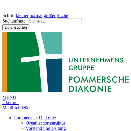
Schrift
kleiner
normal
größer
Suche
Suchanfrage:
Durchsuchen
MENÜ
Über uns
Menü schließen
Pommersche Diakonie
Organisationsstruktur
Vorstand und Leitung