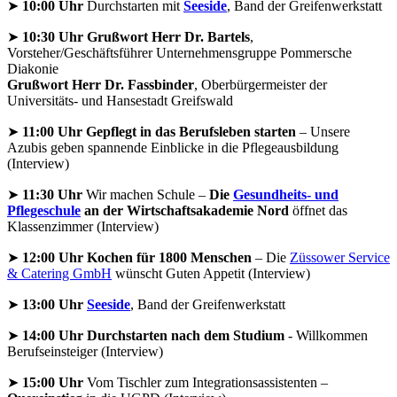
➤
10:00 Uhr
Durchstarten mit
Seeside
, Band der Greifenwerkstatt
➤
10:30 Uhr Grußwort Herr Dr. Bartels
,
Vorsteher/Geschäftsführer Unternehmensgruppe Pommersche
Diakonie
Grußwort Herr Dr. Fassbinder
, Oberbürgermeister der
Universitäts- und Hansestadt Greifswald
➤
11:00 Uhr Gepflegt in das Berufsleben starten
– Unsere
Azubis geben spannende Einblicke in die Pflegeausbildung
(Interview)
➤
11:30 Uhr
Wir machen Schule –
Die
Gesundheits- und
Pflegeschule
an der Wirtschaftsakademie Nord
öffnet das
Klassenzimmer (Interview)
➤
12:00 Uhr Kochen für 1800 Menschen
– Die
Züssower Service
& Catering GmbH
wünscht Guten Appetit (Interview)
➤
13:00 Uhr
Seeside
, Band der Greifenwerkstatt
➤
14:00 Uhr Durchstarten nach dem Studium
- Willkommen
Berufseinsteiger (Interview)
➤
15:00 Uhr
Vom Tischler zum Integrationsassistenten –