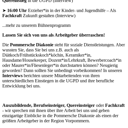
Quereinstieg
in die UGPD (Interview)
➤
16:00 Uhr
Erzieher*in in der Kinder- und Jugendhilfe – Als
Fachkraft
Zukunft gestalten (Interview)
...mehr zu unserem Bühnenprogramm
Lassen Sie sich von uns als Arbeitgeber überraschen!
Die
Pommersche Diakonie
steht für soziale Dienstleistungen. Aber
wussten Sie, dass Sie bei uns z.B. auch als
Diätkoch/Frühstückskoch*köchin, Keramiker*in,
Hausdame/Housekeeper, Dozent*in/Lehrkraft, Bewerbercoach*in
oder Maurer*in/Fliesenleger*in durchstarten können? Neugierig
geworden? Dann sollten Sie unbedingt vorbeikommen! In unseren
Interviews
berichten unsere Mitarbeitenden von ihren
unterschiedlichen Einstiegen in die UGPD und ihre berufliche
Entwicklung bei uns.
Auszubildende, Berufseinsteiger, Quereinsteiger
oder
Fachkraft
- wir sprechen mit ihnen über ihre Arbeit bei uns und geben
einzigartige Einblicke in die Pommersche Diakonie als einen der
größten Arbeitgeber in der Region Vorpommern.