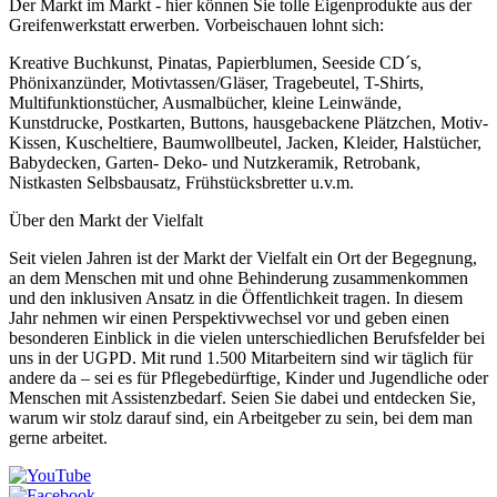
Der Markt im Markt - hier können Sie tolle Eigenprodukte aus der
Greifenwerkstatt erwerben. Vorbeischauen lohnt sich:
Kreative Buchkunst, Pinatas, Papierblumen, Seeside CD´s,
Phönixanzünder, Motivtassen/Gläser, Tragebeutel, T-Shirts,
Multifunktionstücher, Ausmalbücher, kleine Leinwände,
Kunstdrucke, Postkarten, Buttons, hausgebackene Plätzchen, Motiv-
Kissen, Kuscheltiere, Baumwollbeutel, Jacken, Kleider, Halstücher,
Babydecken, Garten- Deko- und Nutzkeramik, Retrobank,
Nistkasten Selbsbausatz, Frühstücksbretter u.v.m.
Über den Markt der Vielfalt
Seit vielen Jahren ist der Markt der Vielfalt ein Ort der Begegnung,
an dem Menschen mit und ohne Behinderung zusammenkommen
und den inklusiven Ansatz in die Öffentlichkeit tragen. In diesem
Jahr nehmen wir einen Perspektivwechsel vor und geben einen
besonderen Einblick in die vielen unterschiedlichen Berufsfelder bei
uns in der UGPD. Mit rund 1.500 Mitarbeitern sind wir täglich für
andere da – sei es für Pflegebedürftige, Kinder und Jugendliche oder
Menschen mit Assistenzbedarf. Seien Sie dabei und entdecken Sie,
warum wir stolz darauf sind, ein Arbeitgeber zu sein, bei dem man
gerne arbeitet.