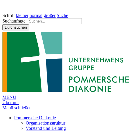
Schrift
kleiner
normal
größer
Suche
Suchanfrage:
Durchsuchen
MENÜ
Über uns
Menü schließen
Pommersche Diakonie
Organisationsstruktur
Vorstand und Leitung