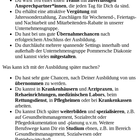
Du wirst Teil eines tollen
Teams
mit
zuverlässigen
Ansprechpartner*innen
, die jeden Tag für Dich da sind.
Du erhältst eine attraktive
Vergütung
mit
Jahressonderzahlung, Zuschlägen für Wochenend-, Feiertags-
und Nachtarbeit und Mitarbeitenden-Rabatte in unserer
Unternehmensgruppe.
Du hast bei uns gute
Übernahmechancen
nach
erfolgreichem Abschluss der Ausbildung.
Du durchläufst mehrere spannende Settings innerhalb und
außerhalb der Unternehmensgruppe Pommersche Diakonie
und kannst vieles
mitgestalten
.
Was kann ich mit der Ausbildung später machen?
Du hast sehr gute Chancen, nach Deiner Ausbildung von uns
übernommen
zu werden.
Du kannst in
Krankenhäusern
und
Arztpraxen
, in
Rehaeinrichtungen, medizinischen Labors
, beim
Rettungsdienst
, in
Pflegheimen
oder bei
Krankenkassen
arbeiten.
Du kannst Dich später
weiterbilden
und
spezialisieren
, z.B.
auf Gesundheitsmanagement, Sozialrecht oder
Pflegedokumentation und -planung u.v.m. Weitere
Berufswege kann Dir ein
Studium
ebnen, z.B. im Bereich
Gesundheitsmanagement, Sozialwesen oder
Betriebswirtschaft.