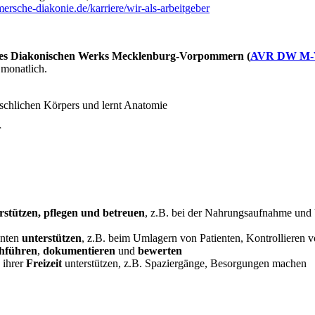
rsche-diakonie.de/karriere/wir-als-arbeitgeber
n des Diakonischen Werks Mecklenburg-Vorpommern (
AVR DW M-
monatlich.
rstützen, pflegen und betreuen
, z.B. bei der Nahrungsaufnahme und 
enten
unterstützen
, z.B. beim Umlagern von Patienten, Kontrollieren v
hführen
,
dokumentieren
und
bewerten
 ihrer
Freizeit
unterstützen, z.B. Spaziergänge, Besorgungen machen