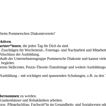
n beim Pommerschen Diakonieverein?
ektiven
.
artner*innen
, die jeden Tag für Dich da sind.
 Zuschlägen für Wochenend-, Feiertags- und Nachtarbeit und Mitarbei
Abschluss der Ausbildung.
ßerhalb der Unternehmensgruppe Pommersche Diakonie und kannst viel
n
begleitet.
rem Skillcenter, Praxis-Theorie-Transfertage und weitere Ausbildung
e Ausbildung – mit wichtigen und spannenden Schulungen, z.B. zu de
bernommen
zu werden.
 Krankenhäuser und Rehakliniken arbeiten.
zw. Pflegefachfrau, Fachwirt*in im Gesundheits- und Sozialwesen oder