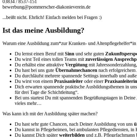
03834 / 8537-151
bewerbung@pommerscher-diakonieverein.de
...beißt nicht. Ehrlich! Einfach melden bei Fragen :)
Ist das meine Ausbildung?
Warum eine Ausbildung zum*zur Kranken- und Altenpflegehelfer*i
Du lernst einen Beruf mit
Sinn
und sehr guten
Zukunftspersp
Du wirst Teil eines tollen Teams mit
zuverlässigen Ansprechp
Du erhältst eine attraktive
Vergütung
mit Jahressonderzahlung,
Du hast bei uns gute
Übernahmechancen
nach erfolgreichem 
Du durchläufst mehrere spannende Settings innerhalb und au
Du wirst von einem
Praxisanleiter
oder einer
Praxisanleiteri
Dich erwarten spannende praktische Ausbildungsthemen in unse
für drei Tage die Schichtleitung“.
Bei uns startest Du mit spannenden Begrüßungstagen in Dein
vieles mehr…
Was kann ich mit der Ausbildung später machen?
Du hast sehr gute Chancen, nach Deiner Ausbildung von uns
ü
Du kannst in Pflegeheimen, bei ambulanten Pflegediensten, in
Du kannst Dich später
weiterbilden
und z.B. Pflegefachmann b