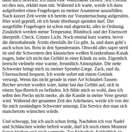
sei dies neu, erklärt man mir. Während ich warte, werde ich dazu
aufgefordert einen Fragebogen zu meiner Anamnese auszufüllen.
Nach kurzer Zeit werde ich bereits zur Voruntersuchung aufgerufen.
Hier wird geprüft, ob ich heute überhaupt spenden darf. Der
ausgefüllte Fragebogen ist schon mal abgenickt, alles in Ordnung.
Zusätzlich werden meine Temperatur, Blutdruck und der Eisenwert
überprüft. Check. Grünes Licht. Noch einmal kurz warten, bevor
die diensthabende Ärztin ebenfalls ihr Go gibt. Ja, und dann geht`s
auch schon los. Rein in den Spenderraum. Obwohl alles super steril
ist und die Schwestern den klassischen weißen Krankenhaus-Kasak
tragen, habe ich nicht das Gefühl in einer Klinik zu sein. Eigentlich
herrscht vielmehr eine warme, freundlich Atmosphäre. Die nette
Schwester bringt mich zu meiner Spender-Liege. Zack, rauf da.
Überraschend bequem. Ich werde sofort mit einem Getränk
versorgt. Wenn das nicht gerade in einer Art Schnabel-Tassen-
Becher serviert worden wäre, käme fast das Gefühl auf, sich in
einem Spa-Bereich zu befinden. Ich fühle mich so wohl, dass ich
selbst den Piecks nicht merke, als die Kanüle in meine Vene gesetzt
wird. Während der gesamten Zeit des Aderlasses, werde ich von der
für mich zuständigen Schwester umsorgt. Ein Service den man sich
mancherorts wünschen würde.
Und schwupp, bin ich auch schon fertig. Nachdem ich von Nadel
und Schläuchen wieder befreit wurde, darf ich noch einen Moment
liegen bleiben und mich sammeln. Zur Sicherheit. Schließlich ist