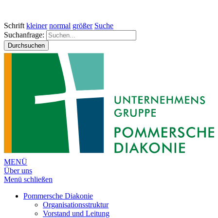
Schrift
kleiner
normal
größer
Suche
Suchanfrage:
Durchsuchen
MENÜ
Über uns
Menü schließen
Pommersche Diakonie
Organisationsstruktur
Vorstand und Leitung