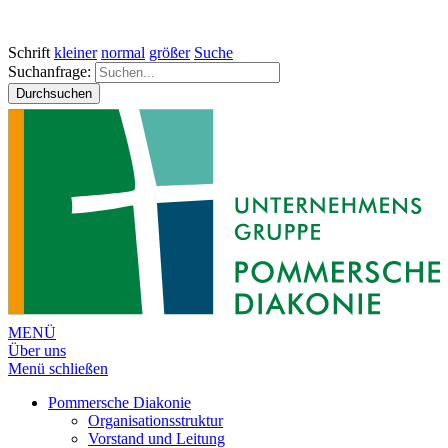
Schrift
kleiner
normal
größer
Suche
Suchanfrage:
Durchsuchen
MENÜ
Über uns
Menü schließen
Pommersche Diakonie
Organisationsstruktur
Vorstand und Leitung