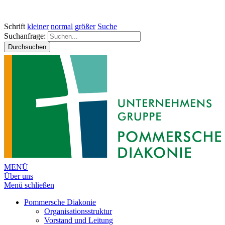
Schrift
kleiner
normal
größer
Suche
Suchanfrage:
Durchsuchen
MENÜ
Über uns
Menü schließen
Pommersche Diakonie
Organisationsstruktur
Vorstand und Leitung