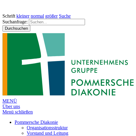
Schrift
kleiner
normal
größer
Suche
Suchanfrage:
Durchsuchen
MENÜ
Über uns
Menü schließen
Pommersche Diakonie
Organisationsstruktur
Vorstand und Leitung