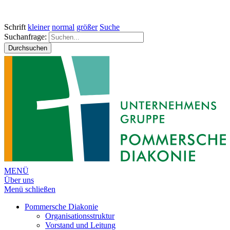
Schrift
kleiner
normal
größer
Suche
Suchanfrage:
Durchsuchen
MENÜ
Über uns
Menü schließen
Pommersche Diakonie
Organisationsstruktur
Vorstand und Leitung