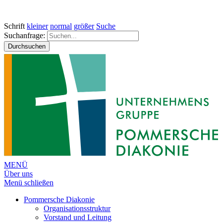
Schrift
kleiner
normal
größer
Suche
Suchanfrage:
Durchsuchen
MENÜ
Über uns
Menü schließen
Pommersche Diakonie
Organisationsstruktur
Vorstand und Leitung