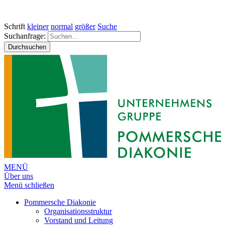
Schrift
kleiner
normal
größer
Suche
Suchanfrage:
Durchsuchen
MENÜ
Über uns
Menü schließen
Pommersche Diakonie
Organisationsstruktur
Vorstand und Leitung