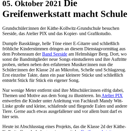
Die
05. Oktober 2021
Greifenwerkstatt macht Schule
Grundschüler:innen der Käthe-Kollwitz-Grundschule besuchen
Seeside, das Atelier PIX und das Kopier- und Grafikstudio.
Dumpfe Bassklänge, helle Töne einer E-Gitarre und schließlich
fröhliche Kinderstimmen dringen an diesem Dienstagvormittag aus
dem Probenraum der
Band Seeside
am Helmshäger Berg. Dort, wo
sonst die Bandmitglieder neue Songs einstudieren und ihre Auftritte
proben, stehen neben den erfahrenen Musiker:innen nun die
Schüler:innen der Klasse 2d an Mikrofon, Schelle und Schlagzeug.
Erst einzelne Takte, dann ein paar kleinere Stücke und schließlich
entsteht Stück für Stück ein eigener Song.
Nur wenige Meter entfernt sind ihre Mitschüler:innen eifrig dabei,
Themen und Motive aus dem Song zu illustrieren. Im
Atelier PIX
entwerfen die Kinder unter Anleitung von Fachkraft Mandy Witt-
Linke große und kleine, schlafende und fliegende Eulen und andere
Tiere. Gerne auch etwas ausgefallener und vor allem bunt darf es
hier sein.
Heute ist Abschlusstag eines Projekts, das die Klasse 2d der Käthe-