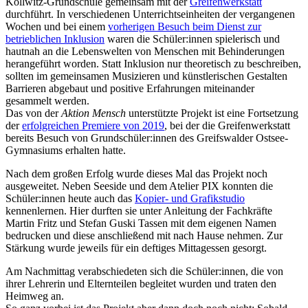
Kollwitz-Grundschule gemeinsam mit der
Greifenwerkstatt
durchführt. In verschiedenen Unterrichtseinheiten der vergangenen
Wochen und bei einem
vorherigen Besuch beim Dienst zur
betrieblichen Inklusion
waren die Schüler:innen spielerisch und
hautnah an die Lebenswelten von Menschen mit Behinderungen
herangeführt worden. Statt Inklusion nur theoretisch zu beschreiben,
sollten im gemeinsamen Musizieren und künstlerischen Gestalten
Barrieren abgebaut und positive Erfahrungen miteinander
gesammelt werden.
Das von der
Aktion Mensch
unterstützte Projekt ist eine Fortsetzung
der
erfolgreichen Premiere von 2019
, bei der die Greifenwerkstatt
bereits Besuch von Grundschüler:innen des Greifswalder Ostsee-
Gymnasiums erhalten hatte.
Nach dem großen Erfolg wurde dieses Mal das Projekt noch
ausgeweitet. Neben Seeside und dem Atelier PIX konnten die
Schüler:innen heute auch das
Kopier- und Grafikstudio
kennenlernen. Hier durften sie unter Anleitung der Fachkräfte
Martin Fritz und Stefan Guski Tassen mit dem eigenen Namen
bedrucken und diese anschließend mit nach Hause nehmen. Zur
Stärkung wurde jeweils für ein deftiges Mittagessen gesorgt.
Am Nachmittag verabschiedeten sich die Schüler:innen, die von
ihrer Lehrerin und Elternteilen begleitet wurden und traten den
Heimweg an.