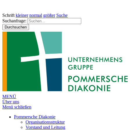
Schrift
kleiner
normal
größer
Suche
Suchanfrage:
Durchsuchen
MENÜ
Über uns
Menü schließen
Pommersche Diakonie
Organisationsstruktur
Vorstand und Leitung