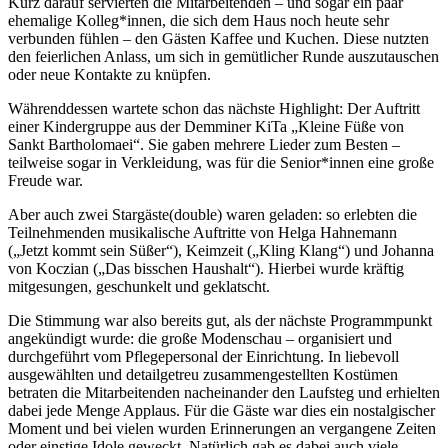
Kurz darauf servierten die Mitarbeitenden – und sogar ein paar
ehemalige Kolleg*innen, die sich dem Haus noch heute sehr
verbunden fühlen – den Gästen Kaffee und Kuchen. Diese nutzten
den feierlichen Anlass, um sich in gemütlicher Runde auszutauschen
oder neue Kontakte zu knüpfen.
Währenddessen wartete schon das nächste Highlight: Der Auftritt
einer Kindergruppe aus der Demminer KiTa „Kleine Füße von
Sankt Bartholomaei“. Sie gaben mehrere Lieder zum Besten –
teilweise sogar in Verkleidung, was für die Senior*innen eine große
Freude war.
Aber auch zwei Stargäste(double) waren geladen: so erlebten die
Teilnehmenden musikalische Auftritte von Helga Hahnemann
(„Jetzt kommt sein Süßer“), Keimzeit („Kling Klang“) und Johanna
von Koczian („Das bisschen Haushalt“). Hierbei wurde kräftig
mitgesungen, geschunkelt und geklatscht.
Die Stimmung war also bereits gut, als der nächste Programmpunkt
angekündigt wurde: die große Modenschau – organisiert und
durchgeführt vom Pflegepersonal der Einrichtung. In liebevoll
ausgewählten und detailgetreu zusammengestellten Kostümen
betraten die Mitarbeitenden nacheinander den Laufsteg und erhielten
dabei jede Menge Applaus. Für die Gäste war dies ein nostalgischer
Moment und bei vielen wurden Erinnerungen an vergangene Zeiten
oder einstige Idole geweckt. Natürlich gab es dabei auch viele