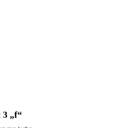
 3 „f“