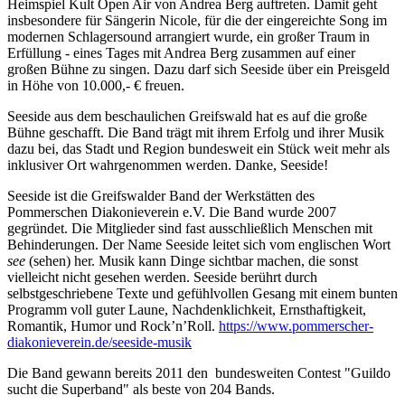
Heimspiel Kult Open Air von Andrea Berg auftreten. Damit geht
insbesondere für Sängerin Nicole, für die der eingereichte Song im
modernen Schlagersound arrangiert wurde, ein großer Traum in
Erfüllung - eines Tages mit Andrea Berg zusammen auf einer
großen Bühne zu singen. Dazu darf sich Seeside über ein Preisgeld
in Höhe von 10.000,- € freuen.
Seeside aus dem beschaulichen Greifswald hat es auf die große
Bühne geschafft. Die Band trägt mit ihrem Erfolg und ihrer Musik
dazu bei, das Stadt und Region bundesweit ein Stück weit mehr als
inklusiver Ort wahrgenommen werden. Danke, Seeside!
Seeside ist die Greifswalder Band der Werkstätten des
Pommerschen Diakonieverein e.V. Die Band wurde 2007
gegründet. Die Mitglieder sind fast ausschließlich Menschen mit
Behinderungen. Der Name Seeside leitet sich vom englischen Wort
see
(sehen) her. Musik kann Dinge sichtbar machen, die sonst
vielleicht nicht gesehen werden. Seeside berührt durch
selbstgeschriebene Texte und gefühlvollen Gesang mit einem bunten
Programm voll guter Laune, Nachdenklichkeit, Ernsthaftigkeit,
Romantik, Humor und Rock’n’Roll.
https://www.pommerscher-
diakonieverein.de/seeside-musik
Die Band gewann bereits 2011 den
bundesweiten Contest "Guildo
sucht die Superband" als beste von 204 Bands.