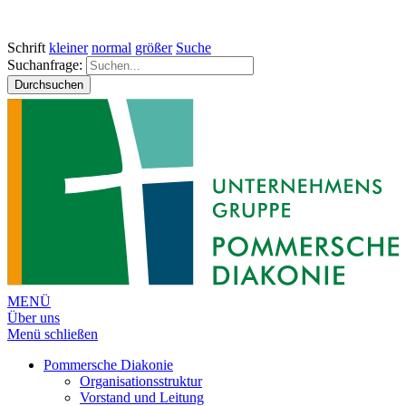
Schrift
kleiner
normal
größer
Suche
Suchanfrage:
Durchsuchen
MENÜ
Über uns
Menü schließen
Pommersche Diakonie
Organisationsstruktur
Vorstand und Leitung