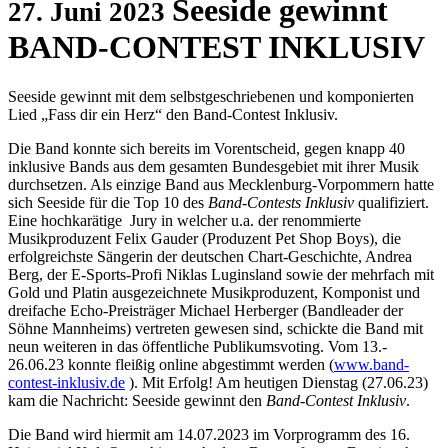
Seeside gewinnt
27. Juni 2023
BAND-CONTEST INKLUSIV
Seeside gewinnt mit dem selbstgeschriebenen und komponierten
Lied „Fass dir ein Herz“ den Band-Contest Inklusiv.
Die Band konnte sich bereits im Vorentscheid, gegen knapp 40
inklusive Bands aus dem gesamten Bundesgebiet mit ihrer Musik
durchsetzen. Als einzige Band aus Mecklenburg-Vorpommern hatte
sich Seeside für die Top 10 des
Band-Contests Inklusiv
qualifiziert.
Eine hochkarätige Jury in welcher u.a. der renommierte
Musikproduzent Felix Gauder (Produzent Pet Shop Boys), die
erfolgreichste Sängerin der deutschen Chart-Geschichte, Andrea
Berg, der E-Sports-Profi Niklas Luginsland sowie der mehrfach mit
Gold und Platin ausgezeichnete Musikproduzent, Komponist und
dreifache Echo-Preisträger Michael Herberger (Bandleader der
Söhne Mannheims) vertreten gewesen sind, schickte die Band mit
neun weiteren in das öffentliche Publikumsvoting. Vom 13.-
26.06.23 konnte fleißig online abgestimmt werden (
www.band-
contest-inklusiv.de
). Mit Erfolg! Am heutigen Dienstag (27.06.23)
kam die Nachricht: Seeside gewinnt den
Band-Contest Inklusiv
.
Die Band wird hiermit am 14.07.2023 im Vorprogramm des 16.