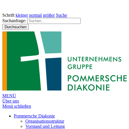
Schrift
kleiner
normal
größer
Suche
Suchanfrage:
Durchsuchen
MENÜ
Über uns
Menü schließen
Pommersche Diakonie
Organisationsstruktur
Vorstand und Leitung